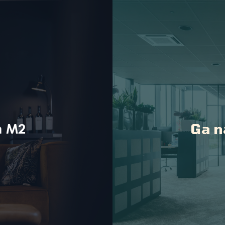
n M2
Ga n