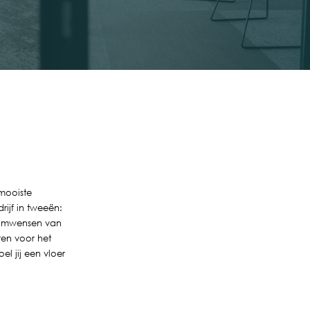
 mooiste
ijf in tweeën:
roomwensen van
eren voor het
l jij een vloer