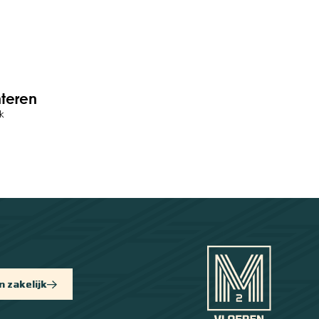
nteren
k
 zakelijk