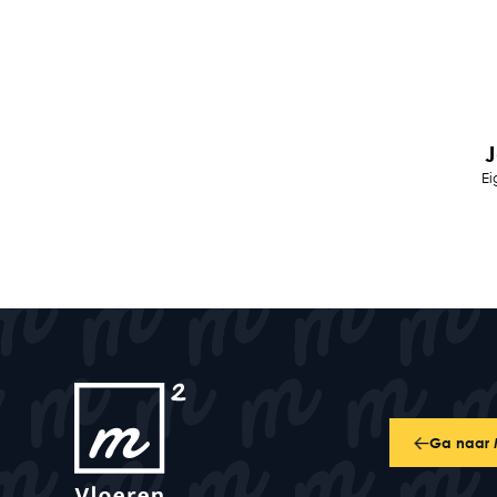
J
Ei
Ga naar M