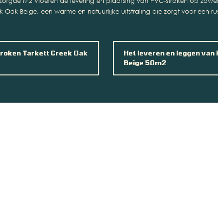
rzorgde M2 Vloeren de levering en plaatsing van PVC-stroken op zow
k Oak Beige, een warme en natuurlijke uitstraling die zorgt voor een 
troken Tarkett Creek Oak
Het leveren en leggen van
Beige 50m2