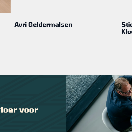
Avri Geldermalsen
Sti
Klo
loer voor