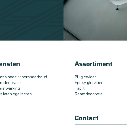
ensten
Assortiment
fessioneel vloeronderhoud
PU gietvloer
mdecoratie
Epoxy gietvloer
erafwerking
Tapijt
er laten egaliseren
Raamdecoratie
Contact