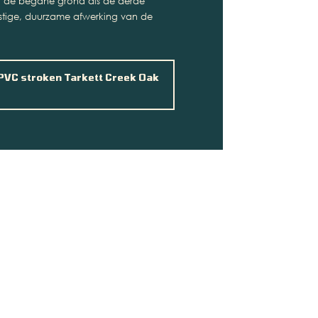
el de begane grond als de derde
rustige, duurzame afwerking van de
 PVC stroken Tarkett Creek Oak