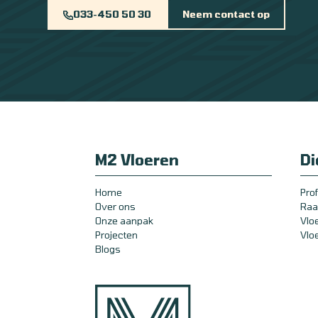
033-450 50 30
Neem contact op
M2 Vloeren
Di
Home
Pro
Over ons
Raa
Onze aanpak
Vlo
Projecten
Vlo
Blogs