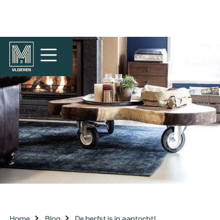
Home
Blog
De herfst is in aantocht!