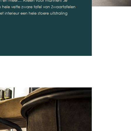
ren en meer… Alleen voor mannen! Je
 hele vette zware tafel van Zwaartafelen
nterieur een hele stoere uitstraling