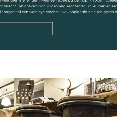
 vele jaren is er eindelijk weer een echte barbershop. Knippen, sche
ak terecht. Het ontwerp van Wildenberg Architecten uit Leusden en een
 project tot een ware eye-catcher. M2 Conplanato en eiken geven het i