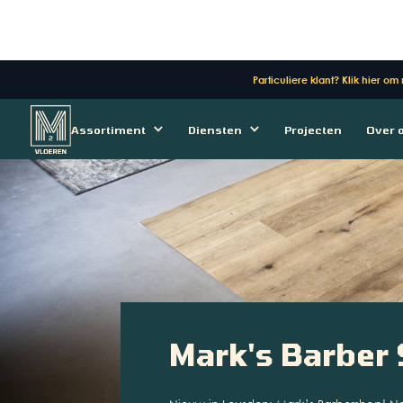
Particuliere klant? Klik hier om
Assortiment
Diensten
Projecten
Over 
Mark's Barber