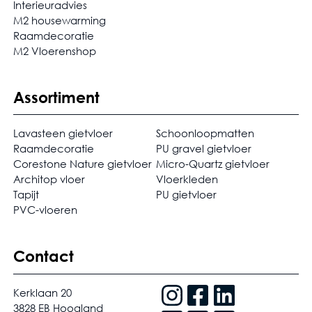
Interieuradvies
M2 housewarming
Raamdecoratie
M2 Vloerenshop
Assortiment
Lavasteen gietvloer
Schoonloopmatten
Raamdecoratie
PU gravel gietvloer
Corestone Nature gietvloer
Micro-Quartz gietvloer
Architop vloer
Vloerkleden
Tapijt
PU gietvloer
PVC-vloeren
Contact
Kerklaan 20
3828 EB Hoogland