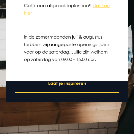
Bij M2 vloeren geloven we dat een vloer meer is
Gelijk een afspraak inplannen?
Dat kan
dan alleen een mooi product. Het gaat om het
hier
totaalplaatje: duidelijke afspraken, eerlijk advies
en een team dat alles van begin tot eind netjes
regelt. Wij zijn de partij die staat voor kwaliteit en
In de zomermaanden juli & augustus
service zonder verrassingen. Dat geeft je rust én
hebben wij aangepaste openingstijden
het vertrouwen dat het gewoon goed komt!
voor op de zaterdag. Jullie zijn welkom
op zaterdag van 09.00 - 15.00 uur.
Maak een afspraak
Laat je inspireren