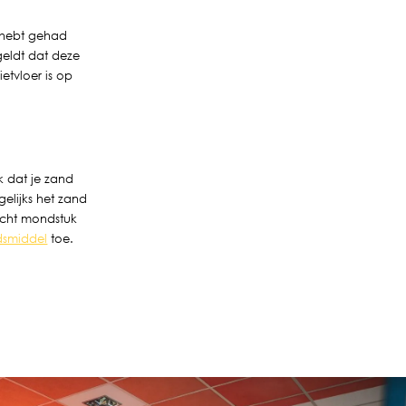
t hebt gehad
geldt dat deze
tvloer is op
jk dat je zand
elijks het zand
zacht mondstuk
smiddel
toe.