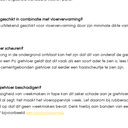
n geschikt in combinatie met vloerverwarming?
n uitstekend geschikt voor vloerverwarming door zijn minimale dikte v
oer scheuren?
ing in de ondergrond ontstaat kan het zijn dat dit van onderaf de gie
een PU gietvloer geldt dat dit vaak als een soort ader te zien is, lees
cementgebonden gietvloer zal eerder een haarscheurtje te zien zijn.
gietvloer beschadigen?
igheid van weekmakers in tape kan dit zeker schade aan je gietvlo
d al zegt, het maakt het vloeroppervlak week. Let daarom bij rubbera
jd op dat dit geen weekmakers bevat. Denk hierbij aan banden van een
 bijvoorbeeld
een schoonloopmat
.