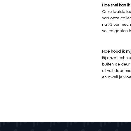
Hoe snel kan i
Onze laatste la
van onze colleg
na 72 uur mech
volledige sterk
Hoe houd ik mij
Bij onze techn
buiten de deu
of vuil door mi
en dweil je vlo