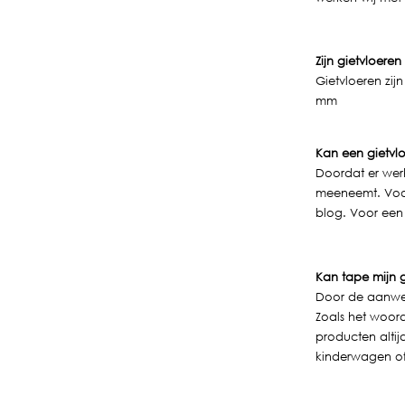
Zijn gietvloere
Gietvloeren zij
mm
Kan een gietvl
Doordat er werk
meeneemt. Voor 
blog. Voor een 
Kan tape mijn 
Door de aanwez
Zoals het woor
producten alti
kinderwagen of