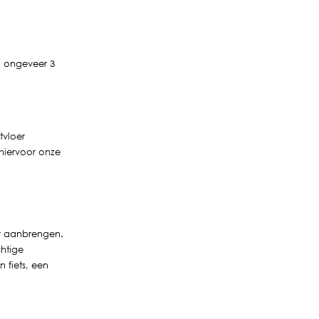
an ongeveer 3
tvloer
 hiervoor onze
er aanbrengen.
chtige
 fiets, een