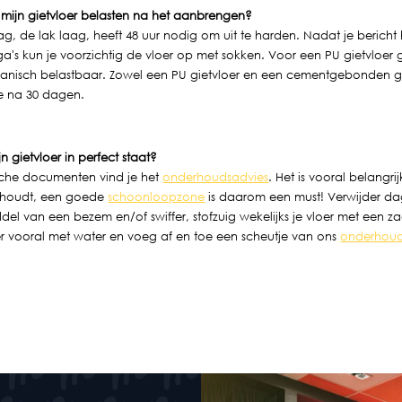
k mijn gietvloer belasten na het aanbrengen?
ag, de lak laag, heeft 48 uur nodig om uit te harden. Nadat je berich
a's kun je voorzichtig de vloer op met sokken. Voor een PU gietvloer 
anisch belastbaar. Zowel een PU gietvloer en een cementgebonden gie
te na 30 dagen.
n gietvloer in perfect staat?
ische documenten vind je het
onderhoudsadvies
. Het is vooral belangri
r houdt, een goede
schoonloopzone
is daarom een must! Verwijder dag
ddel van een bezem en/of swiffer, stofzuig wekelijks je vloer met een 
er vooral met water en voeg af en toe een scheutje van ons
onderhoud