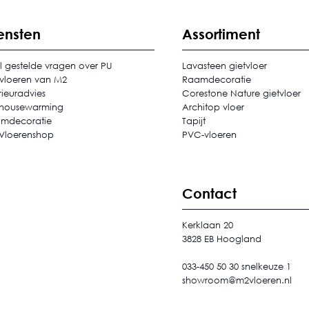
ensten
Assortiment
l gestelde vragen over PU
Lavasteen gietvloer
tvloeren van M2
Raamdecoratie
rieuradvies
Corestone Nature gietvloer
housewarming
Architop vloer
mdecoratie
Tapijt
Vloerenshop
PVC-vloeren
Contact
Kerklaan 20
3828 EB Hoogland
033-450 50 30 snelkeuze 1
showroom@m2vloeren.nl