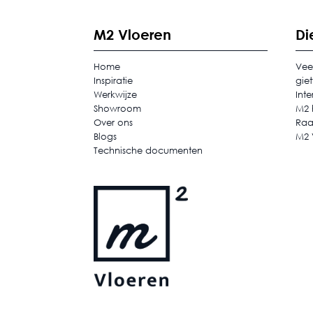
M2 Vloeren
Di
Home
Vee
Inspiratie
gie
Werkwijze
Inte
Showroom
M2 
Over ons
Raa
Blogs
M2 
Technische documenten