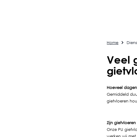
Home
Dien
Veel 
gietv
Hoeveel dagen 
Gemiddeld duu
gietvloeren ho
Zijn gietvloeren
Onze PU gietvlo
werken wij met 