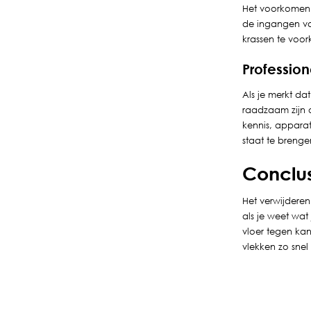
Het voorkomen v
de ingangen va
krassen te voo
Profession
Als je merkt dat
raadzaam zijn o
kennis, appara
staat te breng
Conclu
Het verwijderen
als je weet wat
vloer tegen ka
vlekken zo snel