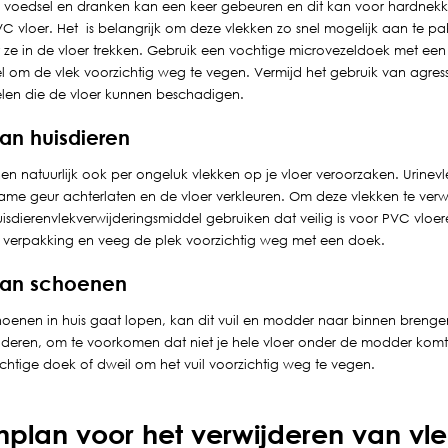
 voedsel en dranken kan een keer gebeuren en dit kan voor hardnekk
C vloer. Het is belangrijk om deze vlekken zo snel mogelijk aan te p
ze in de vloer trekken. Gebruik een vochtige microvezeldoek met een
l om de vlek voorzichtig weg te vegen. Vermijd het gebruik van agres
elen die de vloer kunnen beschadigen.
an huisdieren
en natuurlijk ook per ongeluk vlekken op je vloer veroorzaken. Urine
e geur achterlaten en de vloer verkleuren. Om deze vlekken te verwi
isdierenvlekverwijderingsmiddel gebruiken dat veilig is voor PVC vloe
de verpakking en veeg de plek voorzichtig weg met een doek.
van schoenen
choenen in huis gaat lopen, kan dit vuil en modder naar binnen breng
wijderen, om te voorkomen dat niet je hele vloer onder de modder komt 
chtige doek of dweil om het vuil voorzichtig weg te vegen.
plan voor het verwijderen van vl