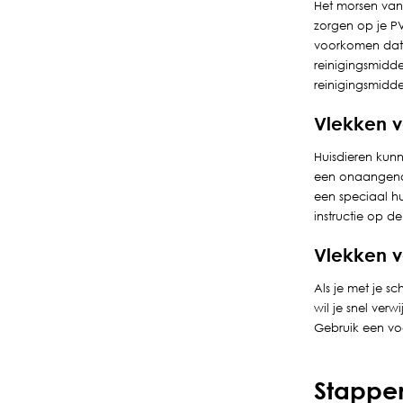
Het morsen van
zorgen op je PV
voorkomen dat 
reinigingsmidde
reinigingsmidd
Vlekken v
Huisdieren kunn
een onaangenam
een speciaal hu
instructie op 
Vlekken 
Als je met je s
wil je snel ver
Gebruik een vo
Stappen