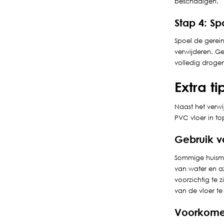
beschadigen.
Stap 4: S
Spoel de gerein
verwijderen. G
volledig droge
Extra ti
Naast het verwi
PVC vloer in t
Gebruik v
Sommige huismid
van water en az
voorzichtig te z
van de vloer t
Voorkomen