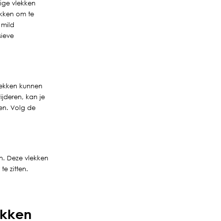
ige vlekken
akken om te
 mild
sieve
vlekken kunnen
jderen, kan je
ren. Volg de
en. Deze vlekken
te zitten.
ekken