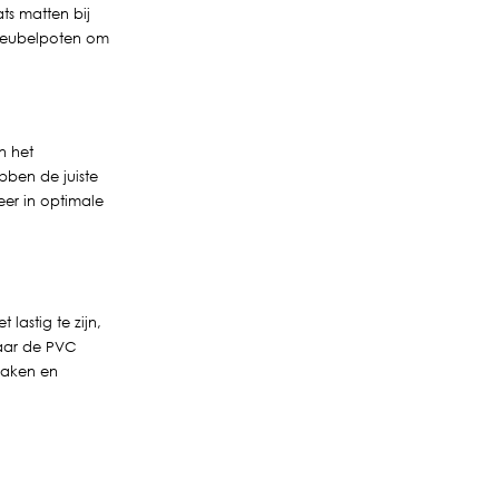
ts matten bij
 meubelpoten om
an het
bben de juiste
eer in optimale
lastig te zijn,
waar de PVC
maken en