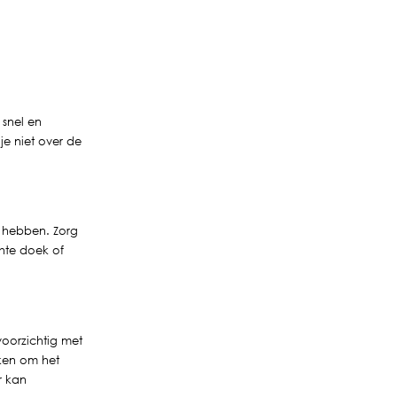
 snel en
je niet over de
s hebben. Zorg
hte doek of
voorzichtig met
iken om het
r kan