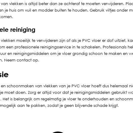
an vlekken is altijd beter dan ze achteraf te moeten verwijderen. Plaa
n je huis om vuil en modder buiten te houden. Gebruik viltjes onder
rkomen.
ele reiniging
 vlekken moeilijk te verwijderen zijn of als je PVC vloer er dof uitziet, k
m een professionele reinigingsservice in te schakelen. Professionals he
tuur en reinigingsmiddelen om je vloer grondig schoon te maken en w
en. Neem contact op.
sie
 en schoonmaken van vlekken van je PVC vloer hoeft dus helemaal niet 
 je moet doen. Zorg er altijd voor dat je reinigingsmiddelen gebruikt 
n. Het is belangrijk om regelmatig je vloer te onderhouden en schoon
 mogelijk aan te pakken, zodat je geen blijvende schade krijgt.