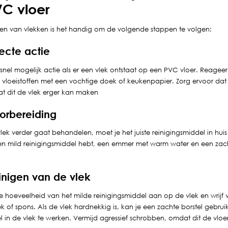
VC vloer
eren van vlekken is het handig om de volgende stappen te volgen:
recte actie
el mogelijk actie als er een vlek ontstaat op een PVC vloer. Reageer
of vloeistoffen met een vochtige doek of keukenpapier. Zorg ervoor dat 
dat dit de vlek erger kan maken
oorbereiding
lek verder gaat behandelen, moet je het juiste reinigingsmiddel in hui
een mild reinigingsmiddel hebt, een emmer met warm water en een zac
einigen van de vlek
e hoeveelheid van het milde reinigingsmiddel aan op de vlek en wrijf 
 of spons. Als de vlek hardnekkig is, kan je een zachte borstel gebru
l in de vlek te werken. Vermijd agressief schrobben, omdat dit de vloe