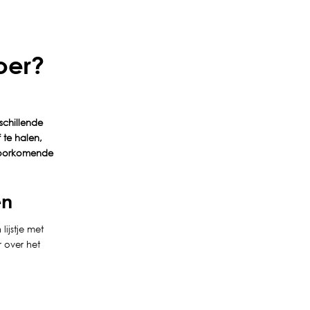
oer?
rschillende
 te halen,
lvoorkomende
en
 lijstje met
 over het