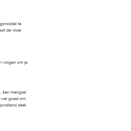
ngsmiddel te
aat de vloer
kan volgen om je
en. Een mengsel
is wel goed om
nopvallend deel