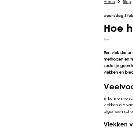
Home
Blog
woensdag
8
feb
Hoe h
Jan
Een vlek die ont
methoden en te
zodat je geen 
vlekken en bied
Veelvo
Er kunnen versc
vlekken die va
algemeen scho
Vlekken v