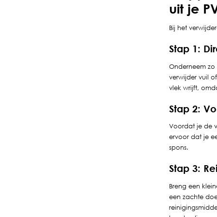
uit je P
Bij het verwijd
Stap 1: Di
Onderneem zo sn
verwijder vuil 
vlek wrijft, om
Stap 2: V
Voordat je de v
ervoor dat je 
spons.
Stap 3: R
Breng een klein
een zachte doek
reinigingsmidde