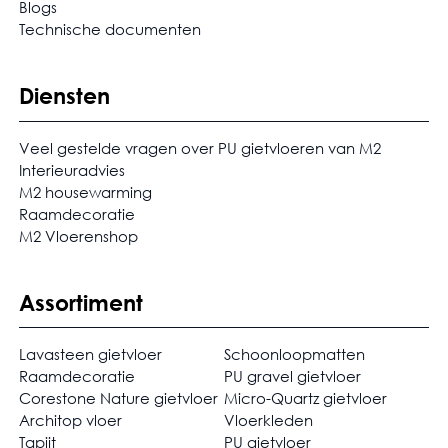
Blogs
Technische documenten
Diensten
Veel gestelde vragen over PU gietvloeren van M2
Interieuradvies
M2 housewarming
Raamdecoratie
M2 Vloerenshop
Assortiment
Lavasteen gietvloer
Schoonloopmatten
Raamdecoratie
PU gravel gietvloer
Corestone Nature gietvloer
Micro-Quartz gietvloer
Architop vloer
Vloerkleden
Tapijt
PU gietvloer