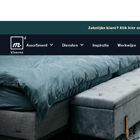
Zakelijke klant? Klik hier 
Assortiment
Diensten
Inspiratie
Werkwijze
In de vakantieperiode van 1 juli t/m 1 september werken wi
Uiteraard wordt je ook gewoon geholpen wanneer je zond
kan alleen wel zo zijn dat je even moet wachten tot er iem
adviseren je dus even een afspraak te maken.
Gelijk een afspraak inplannen?
Dat kan hier
In de zomermaanden juli & augustus hebben wij aangepas