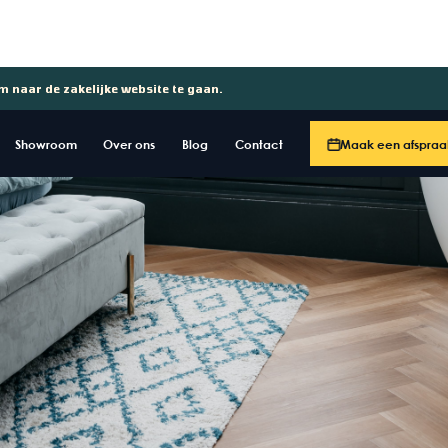
om naar de zakelijke website te gaan.
Showroom
Over ons
Blog
Contact
Maak een afspraa
j uitsluitend op afspraak.
er afspraak langs komt, het
and beschikbaar is. Wij
te openingstijden voor op de