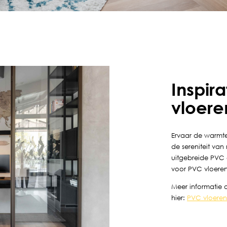
uur.
Inspir
vloere
Ervaar de warmte
de sereniteit van
uitgebreide PVC co
voor PVC vloeren
Meer informatie 
hier:
PVC vloere