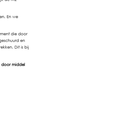
ren. En we
gment die door
g geschuurd en
kken. Dit is bij
ze door middel