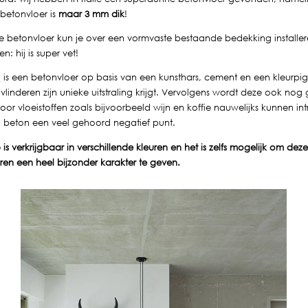
betonvloer is
maar 3 mm dik
!
e betonvloer kun je over een vormvaste bestaande bedekking installe
: hij is super vet!
p
is een betonvloer op basis van een kunsthars, cement en een kleurpi
vlinderen zijn unieke uitstraling krijgt. Vervolgens wordt deze ook no
or vloeistoffen zoals bijvoorbeeld wijn en koffie nauwelijks kunnen intre
l beton een veel gehoord negatief punt.
is verkrijgbaar in verschillende kleuren en het is zelfs mogelijk om de
ren een heel bijzonder karakter te geven.