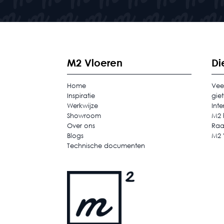
M2 Vloeren
Di
Home
Vee
Inspiratie
gie
Werkwijze
Inte
Showroom
M2 
Over ons
Raa
Blogs
M2 
Technische documenten