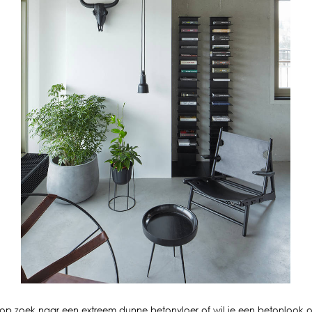
 op zoek naar een extreem dunne betonvloer of wil je een betonlook 