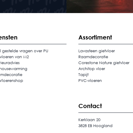
ensten
Assortiment
l gestelde vragen over PU
Lavasteen gietvloer
tvloeren van M2
Raamdecoratie
rieuradvies
Corestone Nature gietvloer
housewarming
Architop vloer
mdecoratie
Tapijt
Vloerenshop
PVC-vloeren
Contact
Kerklaan 20
3828 EB Hoogland