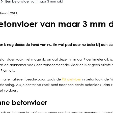
Een betonvloer van maar 3 mm dik!
ebruari
2019
etonvloer van maar 3 mm d
en is nog steeds de trend van nu. En wat past daar nu beter bij dan ee
etonvloer vaak niet mogelijk, omdat deze minimaal 7 centimeter dik i
lleert de aannemer vaak een zandcement dekvloer en is er geen ruimte
 7 cm dik.
 van alternatieven beschikbaar, zoals de
PU gietvloer
in betonlook, de 
otopping. Als je echter op zoek bent naar een échte betonlook, dan z
iet voldoen.
nne betonvloer
eurd: wij hebben in Italië een superdunne betonvloer gevonden, namel