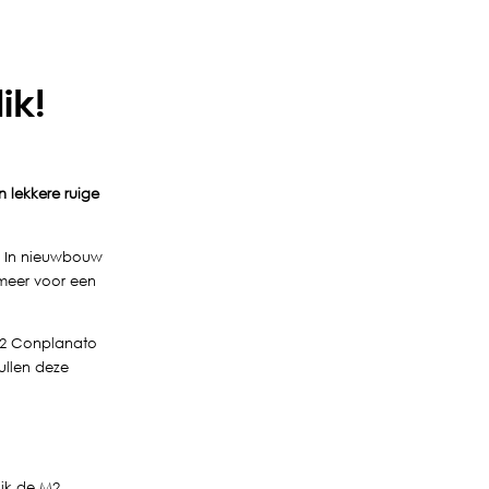
ik!
n lekkere ruige
s. In nieuwbouw
 meer voor een
M2 Conplanato
ullen deze
ijk de M2