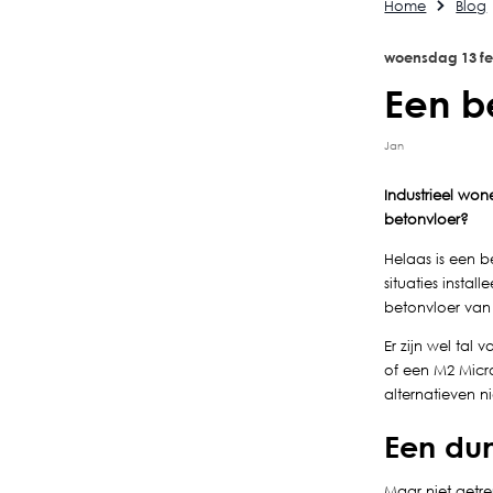
Home
Blog
woensdag
13
f
Een b
Jan
Industrieel won
betonvloer?
Helaas is een b
situaties insta
betonvloer van
Er zijn wel tal
of een M2 Micr
alternatieven n
Een du
Maar niet getr