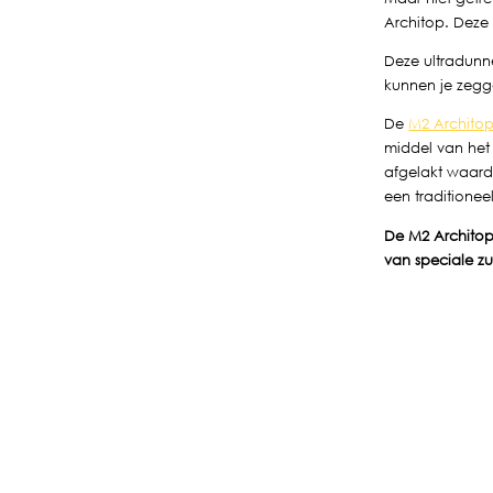
Architop. Deze 
Deze ultradunn
kunnen je zeggen
De
M2 Archito
middel van het 
afgelakt waardo
een traditionee
De M2 Architop 
van speciale zu