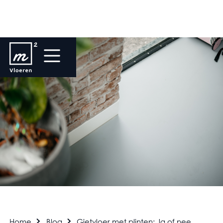
Home
Blog
Gietvloer met plinten: Ja of nee