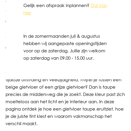
Gelijk een afspraak inplannen?
Dat kan
woensdag
11
maart
2026
hier
Taupe gietvloer
In de zomermaanden juli & augustus
Iris
hebben wij aangepaste openingstijden
Taupe gietvloer
voor op de zaterdag. Jullie zijn welkom
op zaterdag van 09.00 - 15.00 uur.
Een taupe gietvloer is de perfecte balans tussen warmte
en rust. Taupe gietvloeren zijn geliefd vanwege hun
tijdloze uitstraling en veelzijdigheid. Twijfel je tussen een
beige gietvloer of een grijze gietvloer? Dan is taupe
precies de middenweg die je zoekt. Deze kleur past zich
moeiteloos aan het licht en je interieur aan. In deze
pagina ontdek je hoe een gietvloer taupe eruitziet, hoe
je de juiste tint kiest en waarom vakmanschap het
verschil maakt.